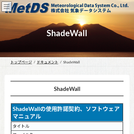
コ
ナ
ン
ビ
テ
ゲ
ン
ー
ツ
シ
ShadeWall
へ
ョ
ス
ン
キ
に
ッ
移
プ
動
トップページ
ドキュメント
ShadeWall
ShadeWall
ShadeWallの使用許諾契約、ソフトウェア
マニュアル
タイトル