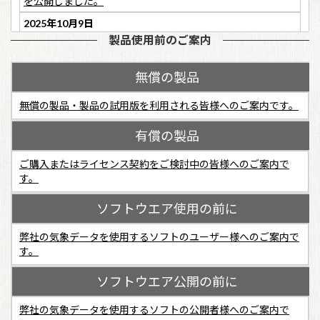
を公開しました。
ら推定することになります。
2025年10月9日
製品使用前のご案内
「EA地点のオゾン全量推定値」を公開しました。2005から
2020年までをcsv形式でダウンロードできます。
無償の製品
2025年5月20日
EA設計用気象データ、HASPEE設計用気象データ2020年版
無償の製品・製品の試用版を利用される皆様へのご案内です。
の修正版を公開しました。すでにダウンロードされた方は再
度のダウンロードをお願いいたします。
有償の製品
2025年2月3日
ご購入またはライセンス契約をご検討中の皆様へのご案内で
EA設計用気象データ、HASPEE設計用気象データの2020年
す。
版を公開しました。
ソフトウエア使用の前に
2024年11月5日
EA Mapを公開しました。
弊社の気象データを使用するソフトのユーザー様へのご案内で
す。
2023年9月25日
分間隔EA気象データを公開しました。
ソフトウエア公開の前に
2023年8月31日
弊社の気象データを使用するソフトの公開者様へのご案内で
分間隔拡張アメダス気象データの技術解説を公開しました。