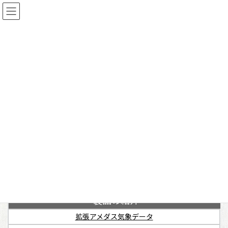
コ
ナ
ン
ビ
テ
ゲ
ShadeWall，TB1 for windows
拡張アメダス気象データ
WEADAC
ン
ー
40年間・10気象要素・約840地点を整備
通気壁体の遮熱/断熱性能を評価
世界約3700地点を収録
ツ
シ
へ
ョ
建築環境 / 空調設備の設計用気象データを出力
各種フォーマット / プログラムに対応
熱橋を含む壁体の断熱性能を評価
ス
ン
キ
に
ッ
移
会社紹介
プ
動
ご挨拶
会社概要
特定商取引法に基づく表記
製品・サービスの一覧
－
製品の紹介
拡張アメダス気象データ