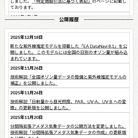
しました。
「特定商取引法に基づく表記」
のページに記載し
ております。
2022年6月1日
公開履歴
2022年5月に公開した拡張アメダス（EA）気象データのフォ
2025年12月18日
ーマットは、従来のweaからwea2に変わりました。詳しくは
本ホームページの
「製品の紹介→拡張アメダス気象データ概
新たな紫外線推定モデルを搭載した「EA DataNavi 8.1」を公
要→標準年・実在年・プログラム→購入」
、または
「よくあ
開しました。 このモデルには全国の日別のオゾン量が組み込
る質問」
をご覧ください。
まれています。
2021年3月1日
2025年11月26日
技術解説「全国オゾン量データの整備と紫外線推定モデルの
補正」を公開しました。
アメダスでは湿度の観測が行われていませんでしたが、2021
年3月より湿度の観測が始まりました。また、風向風速計の
2025年11月26日
観測が風車式から超音波式に、日照の観測が回転式日照計に
技術解説「日射量から昼光照度、PAR、UV-A、UV-B への変
よる地上観測からひまわり8号による推計値に変わりました
換」の更新版を公開しました。
（「あおぞら彩時記2021年第1号」より）。超音波風向風速
計の導入により、従来のカットイン風速の制約がなくなり精
2025年11月20日
度が向上すると期待されます。一方、EA気象データでは、ア
分間隔拡張アメダス気象データの公開方法を変更しました。
メダス地点の日射量を、これまでは地上で観測された日照率
技術解説「分間隔拡張アメダス気象データの作成」の更新版
から推定していましたが、今後は推計気象分布の日照時間か