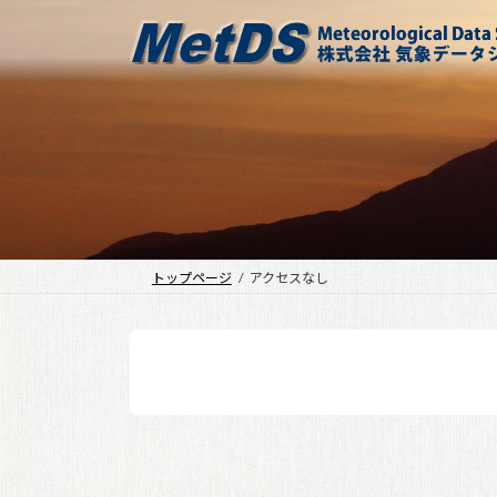
コ
ナ
ン
ビ
テ
ゲ
ン
ー
ツ
シ
へ
ョ
ス
ン
キ
に
ッ
移
プ
動
トップページ
アクセスなし