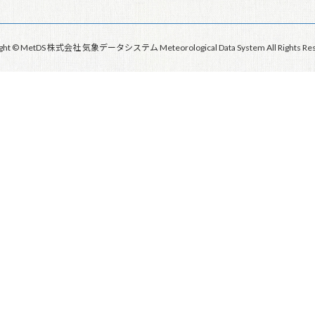
ight © MetDS 株式会社 気象データシステム Meteorological Data System All Rights Res